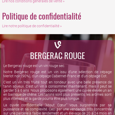
Lire nos conditions générales de vente »
Politique de confidentialité
Lire notre politique de confidentialité »
BERGERAC ROUGE
Le Bergerac rouge est un vin rouge sec.
Notre Bergerac rouge est un vin issu d'une sélection de cépage
Merlot noir (90%), d'un cépage Cabernet-Franc et d'un cépage Cot.
C'est un vin très fruité tout en rondeur avec une belle présence de
tanin soyeux. C'est un vin à consommer maintenant, mais il peut se
garder 5 à 6 ans. Nous proposons également une cuvée élevée un an
en barrique de chêne. Les tanins sont plus présents, les arômes sont
plus intenses et la garde pourra être plus longue.
La cuvée confidentielle "Atout Cœur" vous surprendra par sa
puissance et sa complexité. Ceci par une vendange très concentrée
sur une parcelle à faible rendement et un élevage de 20 à 24 mois en